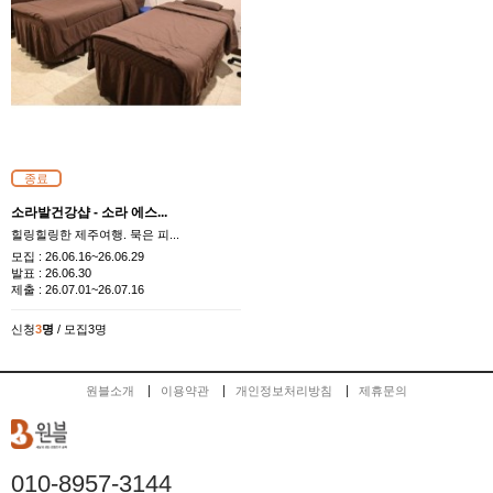
종료
소라발건강샵 - 소라 에스...
힐링힐링한 제주여행. 묵은 피...
모집 :
26.06.16~26.06.29
발표 :
26.06.30
제출 :
26.07.01~26.07.16
신청
3
명
/ 모집3명
원블소개
이용약관
개인정보처리방침
제휴문의
010-8957-3144