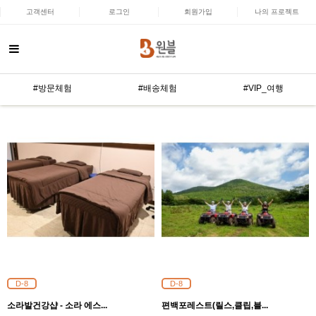
고객센터
로그인
회원가입
나의 프로젝트
#방문체험
#배송체험
#VIP_여행
D-8
D-8
소라발건강샵 - 소라 에스...
편백포레스트(릴스,클립,블...